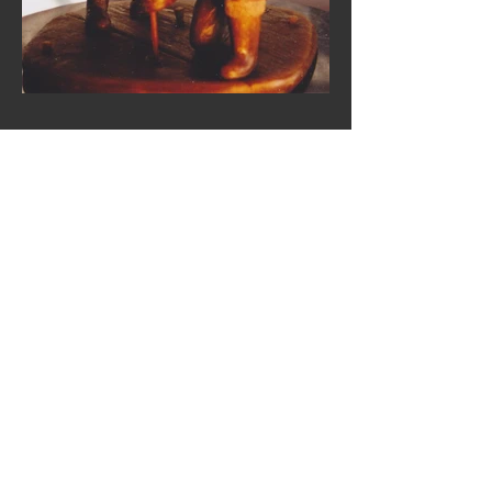
© 2020 Raymond Barbeau Sculpture
éé
Cr
avec
Wix.com