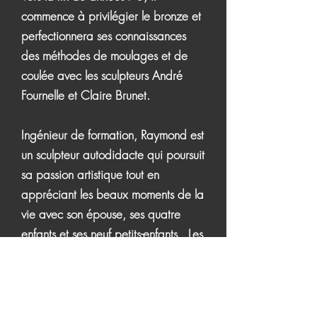
commence à privilégier le bronze et
perfectionnera ses connaissances
des méthodes de moulages et de
coulée avec les sculpteurs André
Fournelle et Claire Brunet.
Ingénieur de formation, Raymond est
un sculpteur autodidacte qui poursuit
sa passion artistique tout en
appréciant les beaux moments de la
vie avec son épouse, ses quatre
enfants et ses neuf petits-enfants. Les
étés et week-ends dans les forêts et
sur les lacs des Laurentides l'inspirent
à ce jour dans son exploration de
l’art figuratif à travers des